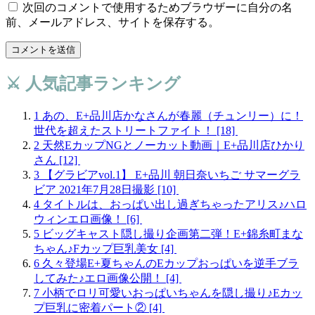
次回のコメントで使用するためブラウザーに自分の名
前、メールアドレス、サイトを保存する。
⚔️ 人気記事ランキング
1
あの、E+品川店かなさんが春麗（チュンリー）に！
世代を超えたストリートファイト！
[18]
2
天然EカップNGとノーカット動画｜E+品川店ひかり
さん
[12]
3
【グラビアvol.1】 E+品川 朝日奈いちご サマーグラ
ビア 2021年7月28日撮影
[10]
4
タイトルは、おっぱい出し過ぎちゃったアリス♪ハロ
ウィンエロ画像！
[6]
5
ビッグキャスト隠し撮り企画第二弾！E+錦糸町まな
ちゃん♪Fカップ巨乳美女
[4]
6
久々登場E+夏ちゃんのEカップおっぱいを逆手ブラ
してみた♪エロ画像公開！
[4]
7
小柄でロリ可愛いおっぱいちゃんを隠し撮り♪Eカッ
プ巨乳に密着パート②
[4]