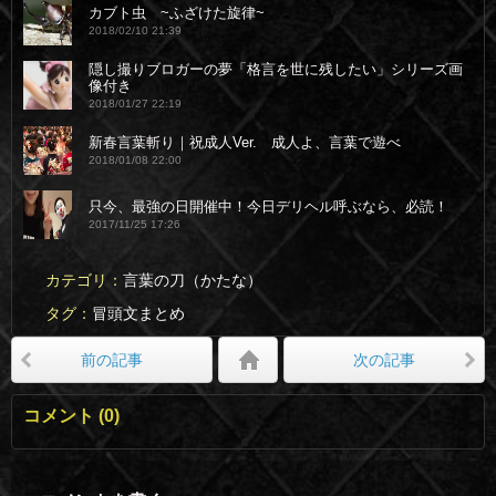
カブト虫 ~ふざけた旋律~
2018/02/10 21:39
隠し撮りブロガーの夢「格言を世に残したい」シリーズ画
像付き
2018/01/27 22:19
新春言葉斬り｜祝成人Ver. 成人よ、言葉で遊べ
2018/01/08 22:00
只今、最強の日開催中！今日デリヘル呼ぶなら、必読！
2017/11/25 17:26
カテゴリ
言葉の刀（かたな）
タグ
冒頭文まとめ
前の記事
次の記事
コメント
0