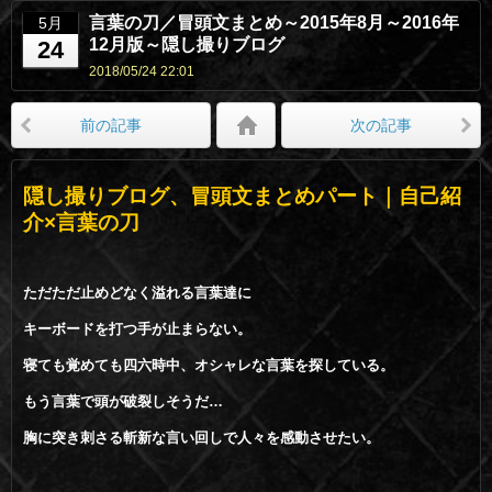
言葉の刀／冒頭文まとめ～2015年8月～2016年
5月
12月版～隠し撮りブログ
24
2018/05/24 22:01
前の記事
次の記事
隠し撮りブログ、冒頭文まとめパート｜自己紹
介×言葉の刀
ただただ止めどなく溢れる言葉達に
キーボードを打つ手が止まらない。
寝ても覚めても四六時中、オシャレな言葉を探している。
もう言葉で頭が破裂しそうだ…
胸に突き刺さる斬新な言い回しで人々
を感動させたい。