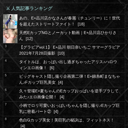
⚔️ 人気記事ランキング
1
あの、E+品川店かなさんが春麗（チュンリー）に！世代
を超えたストリートファイト！
[18]
2
天然EカップNGとノーカット動画｜E+品川店ひかりさ
ん
[12]
3
【グラビアvol.1】 E+品川 朝日奈いちご サマーグラビア
2021年7月28日撮影
[10]
4
タイトルは、おっぱい出し過ぎちゃったアリス♪ハロウ
ィンエロ画像！
[6]
5
ビッグキャスト隠し撮り企画第二弾！E+錦糸町まなちゃ
ん♪Fカップ巨乳美女
[4]
6
久々登場E+夏ちゃんのEカップおっぱいを逆手ブラして
みた♪エロ画像公開！
[4]
7
小柄でロリ可愛いおっぱいちゃんを隠し撮り♪Eカップ巨
乳に密着パート②
[4]
8
色白Gカップ美女！美巨乳の秘訣は、フィットネス！
[4]