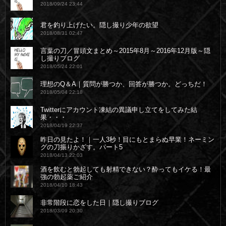
2018/09/24 23:44
君を釣り上げたい。隠し撮り少年の欲望
2018/08/31 02:47
言葉の刀／冒頭文まとめ～2015年8月～2016年12月版～隠
し撮りブログ
2018/05/24 22:01
理想のQ＆A｜質問が勝つか、回答が勝つか。どっちだ！
2018/05/04 22:18
Twitterにアカウント凍結の異議申し立てをしてみた結
果・・・
2018/04/19 22:37
昨日の見たよ！｜一人3秒！目にもとまらぬ早業！ネーミン
グの刀振りかざす。パート5
2018/04/13 22:03
酒を飲むと勃起しても射精できない？酔ってもイケる！最
強の勃起薬ご紹介
2018/04/10 18:43
非常階段に恋をした日｜隠し撮りブログ
2018/03/09 20:30