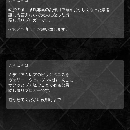
こんばんは
幼少の頃、某風邪薬の副作用で頭がおかしくなった事を
誰にも言えないで大人になった男
隠し撮りブロガーです。
今後とも宜しくお願い致します。
こんばんは
ミディアムレアのビッグペニスを
ヴェリー・ウェルダンのおまんこに
サクッとブチ込むことで有名な男
隠し撮りブロガーです。
抱かせてください夜明けまで。